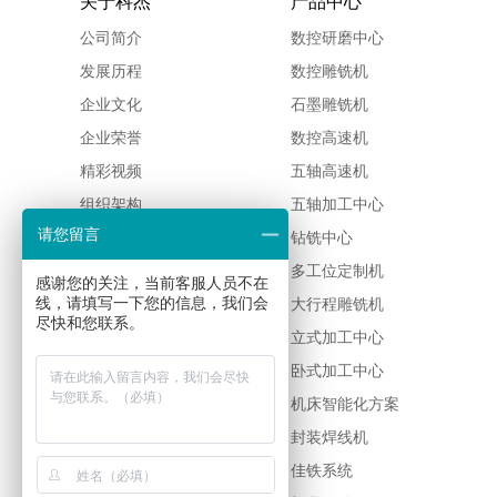
关于科杰
产品中心
公司简介
数控研磨中心
发展历程
数控雕铣机
企业文化
石墨雕铣机
企业荣誉
数控高速机
精彩视频
五轴高速机
组织架构
五轴加工中心
请您留言
佳铁新闻
钻铣中心
多工位定制机
感谢您的关注，当前客服人员不在
线，请填写一下您的信息，我们会
大行程雕铣机
尽快和您联系。
立式加工中心
卧式加工中心
机床智能化方案
封装焊线机
佳铁系统